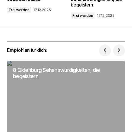
begeistern
Frei werden
17.12.2025
Frei werden
17.12.2025
Kommentar
*
Empfohlen für dich:
Dein Name
*
8 Oldenburg Sehenswürdigkeiten, die
Deine Email Adresse
*
begeistern
Name, E-Mail-Adresse und Website in diesem
Browser für meinen nächsten Kommentar
speichern.
Submit Comment