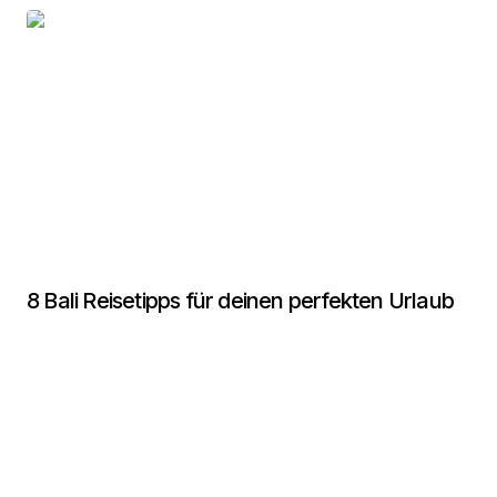
8 Bali Reisetipps für deinen perfekten Urlaub
Neues entdecken
03.12.2025
von
Entkommen
0