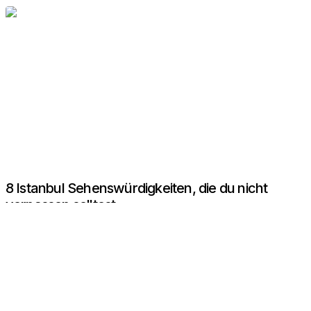
8 Istanbul Sehenswürdigkeiten, die du nicht
verpassen solltest
Neues entdecken
03.12.2025
von
Entkommen
0