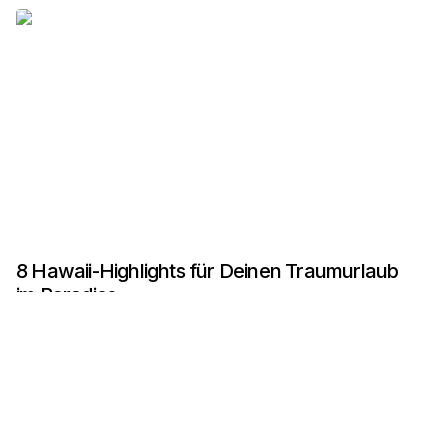
8 Hawaii-Highlights für Deinen Traumurlaub
im Paradies
Neues entdecken
03.12.2025
von
Entkommen
0