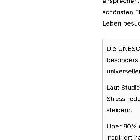
ansprechen. 
schönsten F
Leben besuch
Die UNESCO 
besonders 
universelle
Laut Studi
Stress red
steigern.
Über 80% d
inspiriert