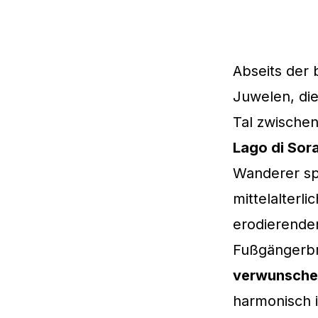
Abseits der
Juwelen, di
Tal zwischen
Lago di Sor
Wanderer spr
mittelalterl
erodierenden
Fußgängerbr
verwunsche
harmonisch i