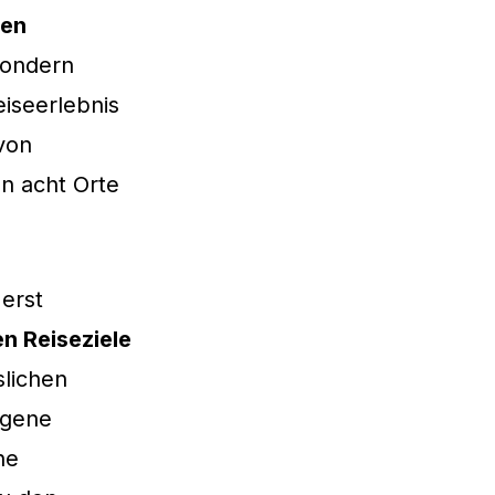
hen
sondern
eiseerlebnis
von
n acht Orte
erst
n Reiseziele
slichen
igene
ne