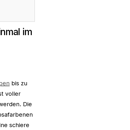
inmal im
lpen
bis zu
t voller
werden. Die
rosafarbenen
ine schiere