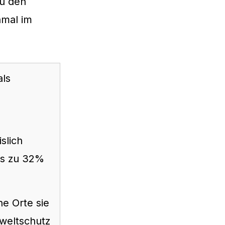
zu den
nmal im
als
slich
is zu 32%
e Orte sie
mweltschutz