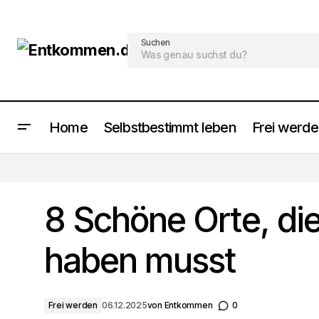
Suchen
Home
Selbstbestimmt leben
Frei werd
8 Berge, die jeden Wanderer
begeistern werden
8 Schöne Orte, di
haben musst
Frei werden
06.12.2025
von
Entkommen
0