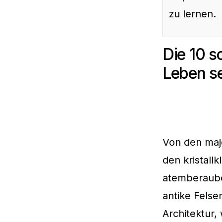
zu lernen.
Die 10 s
Leben se
Von den maj
den kristall
atemberaube
antike Felse
Architektur,