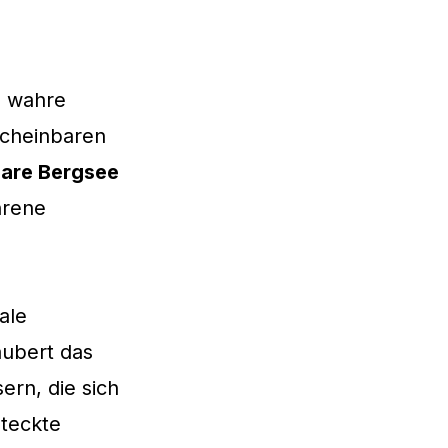
h wahre
scheinbaren
klare Bergsee
hrene
ale
aubert das
ern, die sich
steckte