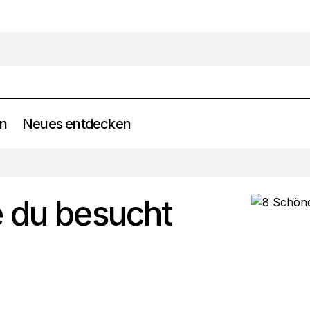
en
Neues entdecken
8 Schöne Orte, die du besucht haben musst
Frei werden
e du besucht