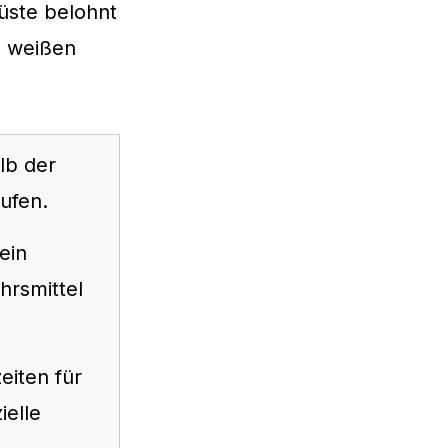
üste belohnt
n weißen
lb der
ufen.
ein
hrsmittel
eiten für
ielle