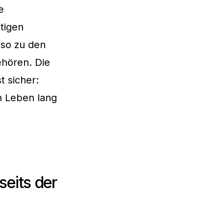
e
tigen
nso zu den
ehören. Die
t sicher:
in Leben lang
eits der