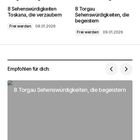
Deine E-Mail-Adresse wird nicht
8 Sehenswürdigkeiten
8 Torgau
veröffentlicht.
Erforderliche Felder sind mit
*
Toskana, die verzaubern
Sehenswürdigkeiten, die
markiert
begeistern
Frei werden
08.01.2026
Frei werden
09.01.2026
Kommentar
*
Empfohlen für dich:
Dein Name
*
8 Torgau Sehenswürdigkeiten, die begeistern
Deine Email Adresse
*
Name, E-Mail-Adresse und Website in diesem
Browser für meinen nächsten Kommentar
speichern.
Submit Comment