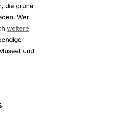
, die grüne
laden. Wer
uch
weitere
bendige
 Museet und
s