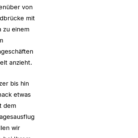
genüber von
dbrücke mit
n zu einem
em
gngeschäften
lt anzieht.
er bis hin
hmack etwas
it dem
Tagesausflug
len wir