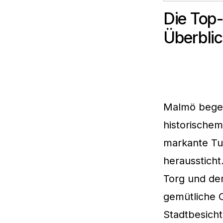
Die Top-
Überblic
Malmö begei
historische
markante Tu
heraussticht
Torg und de
gemütliche 
Stadtbesich