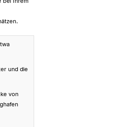
e bei Ihrem
hätzen.
etwa
er und die
cke von
ughafen