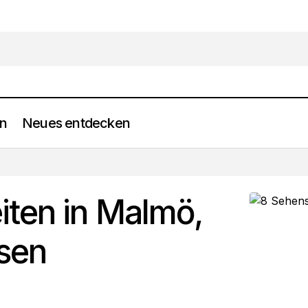
en
Neues entdecken
8 Sehenswürdigkeiten in Malmö, die Sie sehen müsse
Frei werden
ten in Malmö,
sen