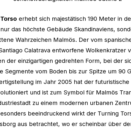
 Torso
erhebt sich majestätisch 190 Meter in d
t nur das höchste Gebäude Skandinaviens, son
ittene Wahrzeichen Malmös. Der vom spanisch
 Santiago Calatrava entworfene Wolkenkratzer 
 der einzigartigen gedrehten Form, bei der si
ge Segmente vom Boden bis zur Spitze um 90 G
Fertigstellung im Jahr 2005 hat der futuristisch
volutioniert und ist zum Symbol für Malmös Tra
ndustriestadt zu einem modernen urbanen Zent
esonders beeindruckend wirkt der Turning To
sborg aus betrachtet, wo er scheinbar über de