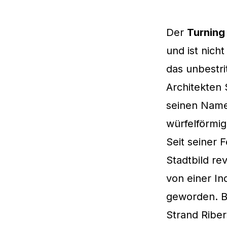
Der
Turning
und ist nich
das unbestr
Architekten
seinen Namen
würfelförmi
Seit seiner 
Stadtbild re
von einer I
geworden. B
Strand Riber