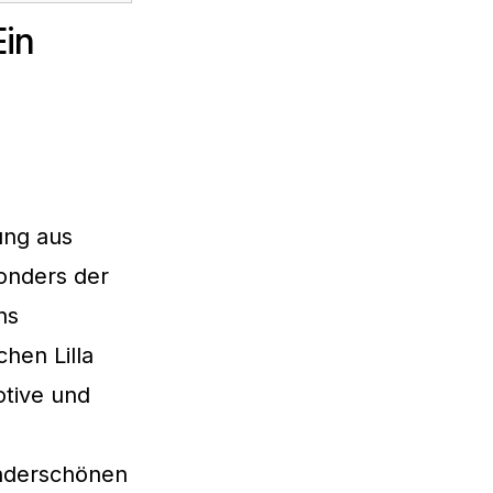
Ein
ung aus
onders der
ns
hen Lilla
otive und
underschönen