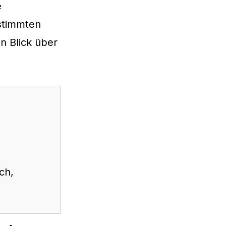
e
stimmten
 Blick über
ch,