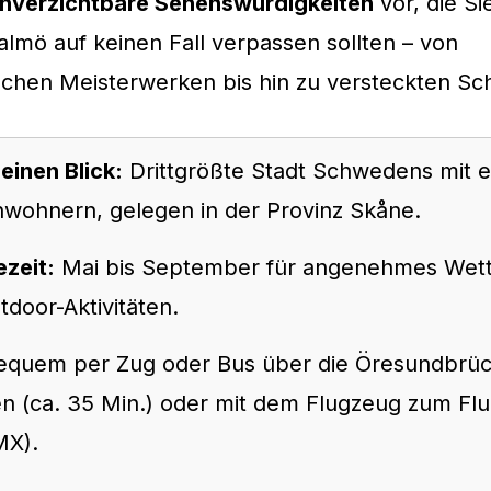
nverzichtbare Sehenswürdigkeiten
vor, die Si
lmö auf keinen Fall verpassen sollten – von
schen Meisterwerken bis hin zu versteckten Sc
einen Blick:
Drittgrößte Stadt Schwedens mit 
nwohnern, gelegen in der Provinz Skåne.
ezeit:
Mai bis September für angenehmes Wett
door-Aktivitäten.
quem per Zug oder Bus über die Öresundbrü
 (ca. 35 Min.) oder mit dem Flugzeug zum Fl
X).