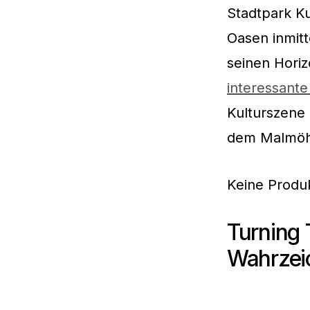
Stadtpark K
Oasen inmitt
seinen Hori
interessante
Kulturszene
dem Malmöhu
Keine Produ
Turning 
Wahrzei