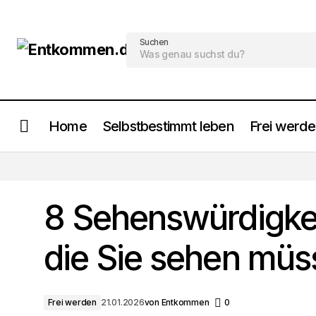
Suchen
Home
Selbstbestimmt leben
Frei werd
8 Tuzla Sehenswürdigkeiten, die du
sehen musst
8 Sehenswürdigkei
die Sie sehen müs
Frei werden
21.01.2026
von
Entkommen
0