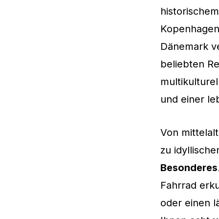
historische
Kopenhagen 
Dänemark ve
beliebten Re
multikulture
und einer le
Von mittelal
zu idyllisch
Besonderes
Fahrrad erku
oder einen l