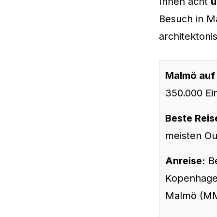
Ihnen acht
u
Besuch in Ma
architektoni
Malmö auf 
350.000 Ei
Beste Reis
meisten Out
Anreise:
Be
Kopenhagen
Malmö (MM