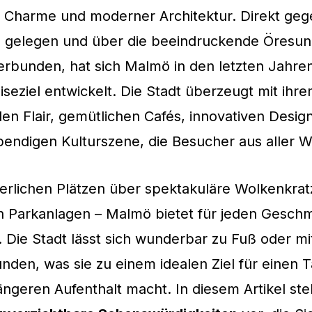
m Charme und moderner Architektur. Direkt ge
gelegen und über die beeindruckende Öresun
rbunden, hat sich Malmö in den letzten Jahre
iseziel entwickelt. Die Stadt überzeugt mit ihr
llen Flair, gemütlichen Cafés, innovativen Desi
bendigen Kulturszene, die Besucher aus aller We
terlichen Plätzen über spektakuläre Wolkenkratz
en Parkanlagen – Malmö bietet für jeden Gesc
. Die Stadt lässt sich wunderbar zu Fuß oder m
nden, was sie zu einem idealen Ziel für einen 
ängeren Aufenthalt macht. In diesem Artikel stel