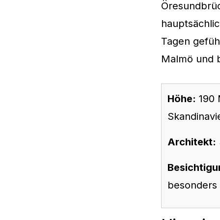
Öresundbrüc
hauptsächli
Tagen gefüh
Malmö und b
Höhe:
190 
Skandinavi
Architekt:
Besichtigu
besonders 