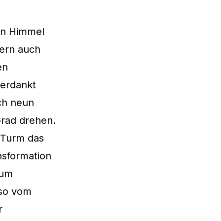
en Himmel
dern auch
en
verdankt
ch neun
rad drehen.
e Turm das
nsformation
rum
rso vom
r