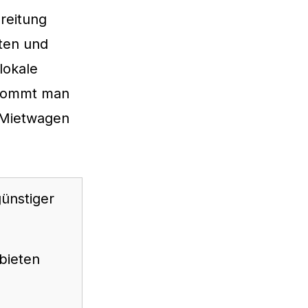
reitung
sten und
lokale
kommt man
t Mietwagen
ünstiger
bieten