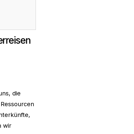
rreisen
ns, die
e Ressourcen
nterkünfte,
 wir