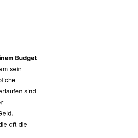
einem Budget
sam sein
bliche
erlaufen sind
er
Geld,
ie oft die