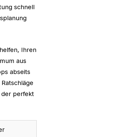
tung schnell
bsplanung
 helfen, Ihren
ximum aus
ps abseits
e Ratschläge
 der perfekt
er