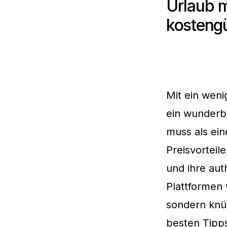
Urlaub m
kostengü
Mit ein weni
ein wunderba
muss als ein
Preisvorteil
und ihre aut
Plattformen 
sondern knüp
besten Tipps