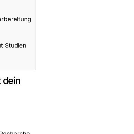
orbereitung
ut Studien
 dein
n Recherche