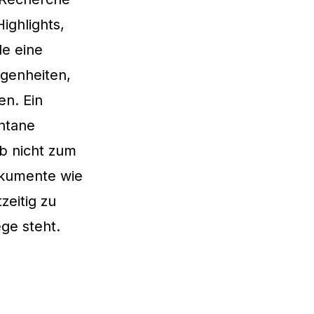
ighlights,
le eine
ogenheiten,
n. Ein
ntane
ub nicht zum
Dokumente wie
eitig zu
ge steht.