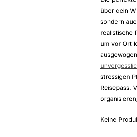
über dein Wu
sondern auch
realistische
um vor Ort 
ausgewogene
unvergesslic
stressigen P
Reisepass, 
organisiere
Keine Produ