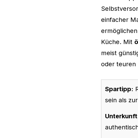
Selbstverso
einfacher Ma
ermöglichen 
Küche. Mit
ö
meist günsti
oder teuren 
Spartipp:
R
sein als zu
Unterkunft
authentisch