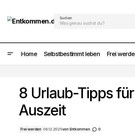
Suchen
Home
Selbstbestimmt leben
Frei werd
8 Travel Experiences You Can't Miss
8 Urlaub-Tipps für
Auszeit
Frei werden
06.12.2025
von
Entkommen
0