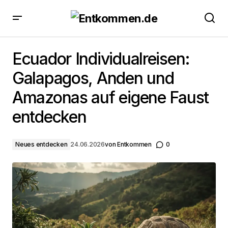
Ecuador Individualreisen: Galapagos, Anden und
Amazonas auf eigene Faust entdecken
Ecuador Individualreisen:
Galapagos, Anden und
Amazonas auf eigene Faust
entdecken
Neues entdecken
24.06.2026
von
Entkommen
0