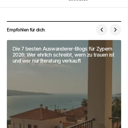
Dein Name
*
Empfohlen für dich:
Deine Email Adresse
*
Name, E-Mail-Adresse und Website in diesem
Die 7 besten Auswanderer-Blogs für Zypern
Browser für meinen nächsten Kommentar
2026: Wer ehrlich schreibt, wem zu trauen ist
speichern.
und wer nur Beratung verkauft
Submit Comment