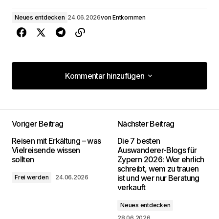
Neues entdecken
24.06.2026
von
Entkommen
Kommentar hinzufügen
Kommentar hinzufügen
Voriger Beitrag
Nächster Beitrag
Deine E-Mail-Adresse wird nicht
Reisen mit Erkältung – was
Die 7 besten
veröffentlicht.
Erforderliche Felder sind mit
*
Vielreisende wissen
Auswanderer-Blogs für
markiert
sollten
Zypern 2026: Wer ehrlich
schreibt, wem zu trauen
ist und wer nur Beratung
Frei werden
24.06.2026
Kommentar
*
verkauft
Neues entdecken
28.06.2026