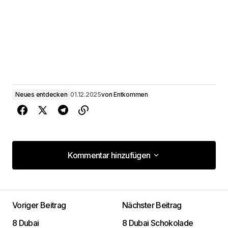
Neues entdecken
01.12.2025
von
Entkommen
Kommentar hinzufügen
Kommentar hinzufügen
Voriger Beitrag
Nächster Beitrag
Deine E-Mail-Adresse wird nicht
8 Dubai
8 Dubai Schokolade
veröffentlicht.
Erforderliche Felder sind mit
*