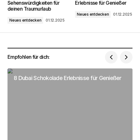
Sehenswürdigkeiten für
Erlebnisse für Genießer
markiert
deinen Traumurlaub
Neues entdecken
01.12.2025
Neues entdecken
01.12.2025
Kommentar
*
Empfohlen für dich:
Dein Name
*
8 Dubai Schokolade Erlebnisse für Genießer
Deine Email Adresse
*
Name, E-Mail-Adresse und Website in diesem
Browser für meinen nächsten Kommentar
speichern.
Submit Comment