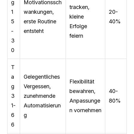
g
Motivationssch
tracken,
1
wankungen,
20-
kleine
5
erste Routine
40%
Erfolge
-
entsteht
feiern
3
0
T
a
Gelegentliches
Flexibilität
g
Vergessen,
bewahren,
40-
3
zunehmende
Anpassunge
80%
1-
Automatisierun
n vornehmen
6
g
6