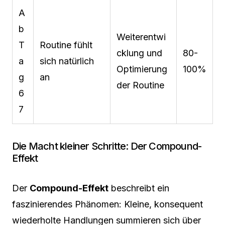
A
b
Weiterentwi
T
Routine fühlt
cklung und
80-
a
sich natürlich
Optimierung
100%
g
an
der Routine
6
7
Die Macht kleiner Schritte: Der Compound-
Effekt
Der
Compound-Effekt
beschreibt ein
faszinierendes Phänomen: Kleine, konsequent
wiederholte Handlungen summieren sich über