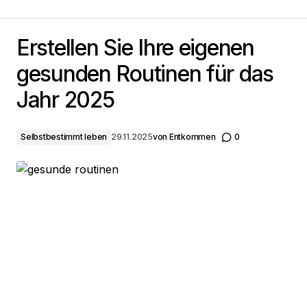
Erstellen Sie Ihre eigenen gesunden Routinen für das
Jahr 2025
Erstellen Sie Ihre eigenen
gesunden Routinen für das
Jahr 2025
Selbstbestimmt leben
29.11.2025
von
Entkommen
0