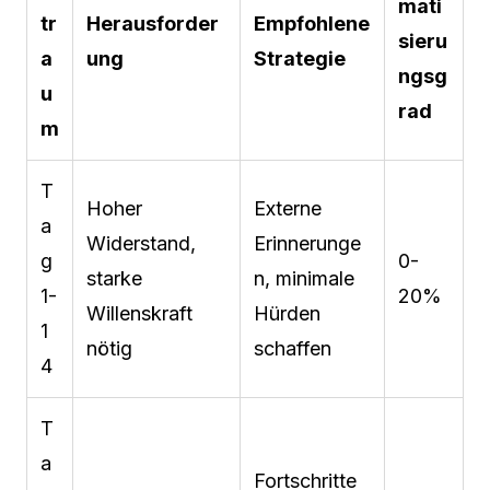
mati
tr
Herausforder
Empfohlene
sieru
a
ung
Strategie
ngsg
u
rad
m
T
Hoher
Externe
a
Widerstand,
Erinnerunge
g
0-
starke
n, minimale
1-
20%
Willenskraft
Hürden
1
nötig
schaffen
4
T
a
Fortschritte