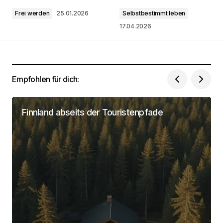
Frei werden
25.01.2026
Selbstbestimmt leben
Kommentar
*
17.04.2026
Empfohlen für dich:
Dein Name
*
Finnland abseits der Touristenpfade
Deine Email Adresse
*
Name, E-Mail-Adresse und Website in diesem
Browser für meinen nächsten Kommentar
speichern.
Submit Comment