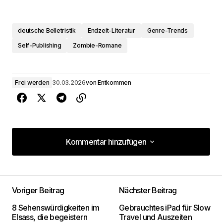
deutsche Belletristik
Endzeit-Literatur
Genre-Trends
Self-Publishing
Zombie-Romane
Frei werden
30.03.2026
von
Entkommen
Kommentar hinzufügen
Kommentar hinzufügen
Voriger Beitrag
Nächster Beitrag
Deine E-Mail-Adresse wird nicht
8 Sehenswürdigkeiten im
Gebrauchtes iPad für Slow
veröffentlicht.
Erforderliche Felder sind mit
*
Elsass, die begeistern
Travel und Auszeiten
markiert