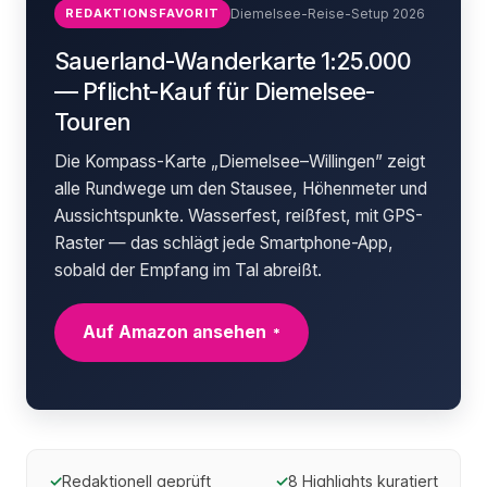
REDAKTIONSFAVORIT
Diemelsee-Reise-Setup 2026
Sauerland-Wanderkarte 1:25.000
— Pflicht-Kauf für Diemelsee-
Touren
Die Kompass-Karte „Diemelsee–Willingen” zeigt
alle Rundwege um den Stausee, Höhenmeter und
Aussichtspunkte. Wasserfest, reißfest, mit GPS-
Raster — das schlägt jede Smartphone-App,
sobald der Empfang im Tal abreißt.
Auf Amazon ansehen
*
✓
Redaktionell geprüft
✓
8 Highlights kuratiert