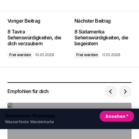
Voriger Beitrag
Nächster Beitrag
Deine E-Mail-Adresse wird nicht
8 Tavira
8 Südamerika
veröffentlicht.
Erforderliche Felder sind mit
*
Sehenswürdigkeiten, die
Sehenswürdigkeiten, die
markiert
dich verzaubern
begeistern
Frei werden
10.01.2026
Frei werden
11.01.2026
Kommentar
*
Empfohlen für dich:
Dein Name
*
8 Südamerika Sehenswürdigkeiten, die
Deine Email Adresse
*
Diemelsee-Reisetipp
Ansehen *
begeistern
Wasserfeste Wanderkarte
Name, E-Mail-Adresse und Website in diesem
Browser für meinen nächsten Kommentar