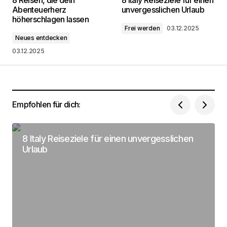
veröffentlicht.
Erforderliche Felder sind mit
*
Abenteuerherz
unvergesslichen Urlaub
markiert
höherschlagen lassen
Frei werden
03.12.2025
Neues entdecken
Kommentar
*
03.12.2025
Dein Name
*
Empfohlen für dich:
Deine Email Adresse
*
8 Italy Reiseziele für einen unvergesslichen
Urlaub
Name, E-Mail-Adresse und Website in diesem
Browser für meinen nächsten Kommentar
speichern.
Submit Comment