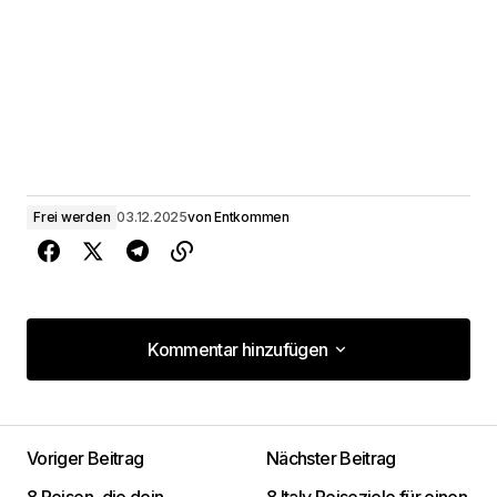
Frei werden
03.12.2025
von
Entkommen
Kommentar hinzufügen
Kommentar hinzufügen
Voriger Beitrag
Nächster Beitrag
Deine E-Mail-Adresse wird nicht
8 Reisen, die dein
8 Italy Reiseziele für einen