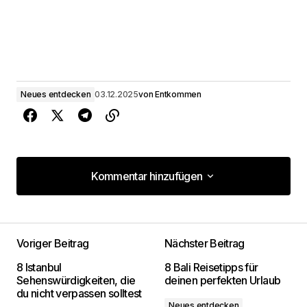
Neues entdecken
03.12.2025
von
Entkommen
Kommentar hinzufügen
Kommentar hinzufügen
Voriger Beitrag
Nächster Beitrag
Deine E-Mail-Adresse wird nicht
8 Istanbul
8 Bali Reisetipps für
veröffentlicht.
Erforderliche Felder sind mit
*
Sehenswürdigkeiten, die
deinen perfekten Urlaub
markiert
du nicht verpassen solltest
Neues entdecken