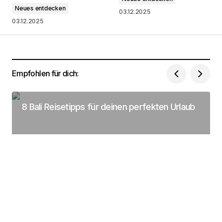
Neues entdecken
Kommentar
*
03.12.2025
03.12.2025
Dein Name
*
Empfohlen für dich:
Deine Email Adresse
*
8 Bali Reisetipps für deinen perfekten Urlaub
Name, E-Mail-Adresse und Website in diesem
Browser für meinen nächsten Kommentar
speichern.
Submit Comment