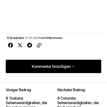
Frei werden
07.01.2026
von
Entkommen
Kommentar hinzufügen
Kommentar hinzufügen
Voriger Beitrag
Nächster Beitrag
Deine E-Mail-Adresse wird nicht
8 Toskana
8 Colombo
veröffentlicht.
Erforderliche Felder sind mit
*
Sehenswürdigkeiten, die
Sehenswürdigkeiten, die
markiert