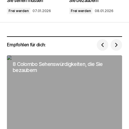
Sie sehen müssen
Sie bezaubern
Frei werden
07.01.2026
Frei werden
08.01.2026
Kommentar
*
Empfohlen für dich:
Dein Name
*
8 Colombo Sehenswürdigkeiten, die Sie
Deine Email Adresse
*
bezaubern
Name, E-Mail-Adresse und Website in diesem
Browser für meinen nächsten Kommentar
speichern.
Submit Comment