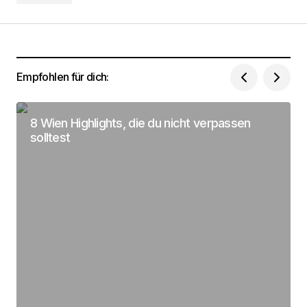
Empfohlen für dich:
Dein Name
*
8 Wien Highlights, die du nicht verpassen
Deine Email Adresse
*
solltest
Name, E-Mail-Adresse und Website in diesem
Browser für meinen nächsten Kommentar
speichern.
Submit Comment