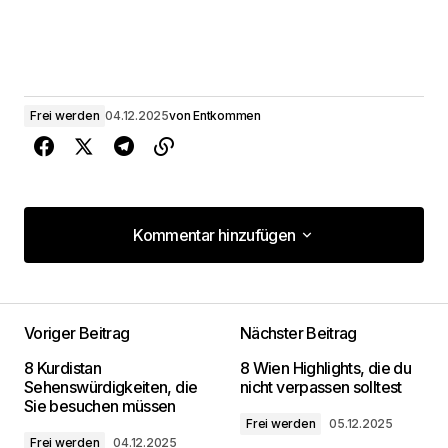
Frei werden
04.12.2025
von
Entkommen
Kommentar hinzufügen
Kommentar hinzufügen
Voriger Beitrag
Nächster Beitrag
Deine E-Mail-Adresse wird nicht
8 Kurdistan
8 Wien Highlights, die du
veröffentlicht.
Erforderliche Felder sind mit
*
Sehenswürdigkeiten, die
nicht verpassen solltest
markiert
Sie besuchen müssen
Frei werden
05.12.2025
Frei werden
04.12.2025
Kommentar
*