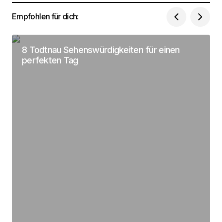
Empfohlen für dich:
Dein Name
*
8 Todtnau Sehenswürdigkeiten für einen
Deine Email Adresse
*
perfekten Tag
Name, E-Mail-Adresse und Website in diesem
Browser für meinen nächsten Kommentar
speichern.
Submit Comment