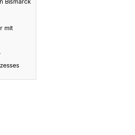
n Bismarck
r mit
r
ozesses