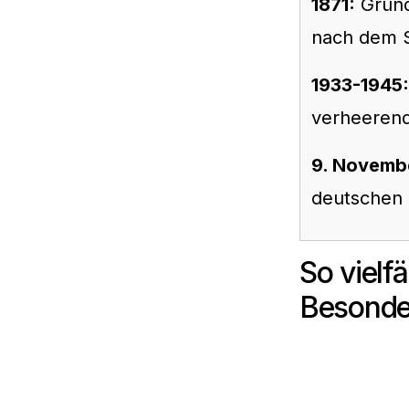
1871:
Gründ
nach dem S
1933-1945:
verheerend
9. Novemb
deutschen 
So vielf
Besonder