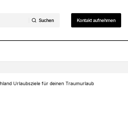
Suchen
Kontakt aufnehmen
Suchen
Kontakt aufnehmen
8 Istanbul Sehenswürdigkeiten, die du
ub
nicht verpassen solltest