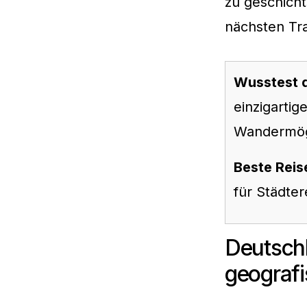
zu geschicht
nächsten Tr
Wusstest 
einzigarti
Wandermögl
Beste Reis
für Städter
Deutsch
geograf