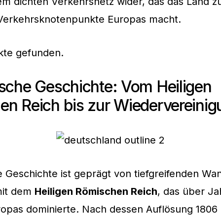
em dichten Verkehrsnetz wider, das das Land z
 Verkehrsknotenpunkte Europas macht.
kte gefunden.
sche Geschichte: Vom Heiligen
n Reich bis zur Wiedervereinig
 Geschichte ist geprägt von tiefgreifenden Wa
mit dem
Heiligen Römischen Reich
, das über J
uropas dominierte. Nach dessen Auflösung 180