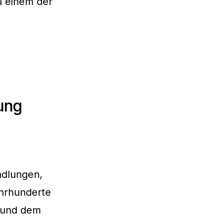
u einem der
ung
ndlungen,
ahrhunderte
6 und dem