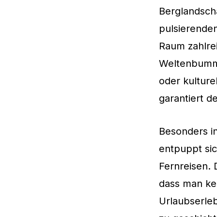
Berglandscha
pulsierenden
Raum zahlrei
Weltenbumml
oder kulture
garantiert d
Besonders in
entpuppt si
Fernreisen. 
dass man ke
Urlaubserle