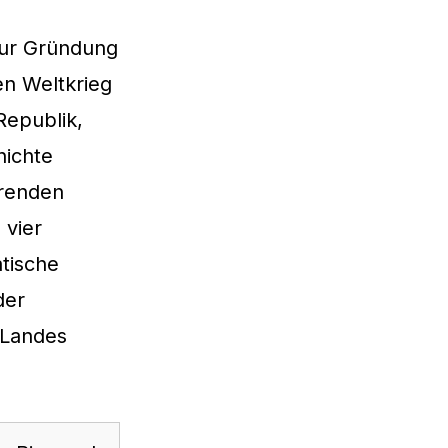
zur Gründung
en Weltkrieg
Republik,
hichte
erenden
 vier
tische
der
 Landes