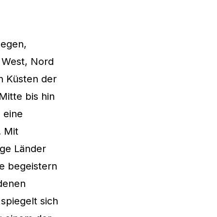
legen,
 West, Nord
n Küsten der
itte bis hin
 eine
 Mit
ige Länder
e begeistern
edenen
spiegelt sich