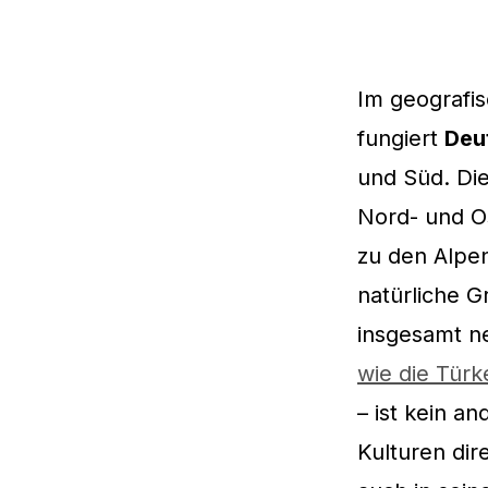
Im geografi
fungiert
Deu
und Süd. Di
Nord- und Os
zu den Alpen
natürliche G
insgesamt ne
wie die Türk
– ist kein a
Kulturen dir