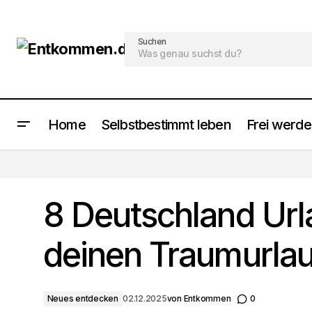
Suchen
Home
Selbstbestimmt leben
Frei werd
8 Türkei-Reiseziele, die Sie
begeistern werden
8 Deutschland Url
deinen Traumurla
Neues entdecken
02.12.2025
von
Entkommen
0