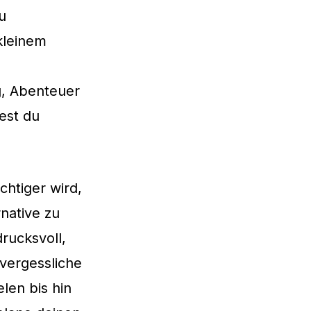
u
kleinem
, Abenteuer
est du
chtiger wird,
rnative zu
drucksvoll,
vergessliche
len bis hin