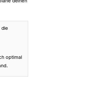
 plane deinen
 die
ch optimal
and.