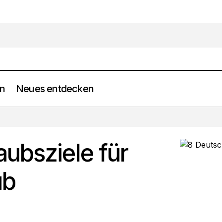
en
Neues entdecken
8 Deutschland Urlaubsziele für deinen Traumurla
Neues entdecken
aubsziele für
ub