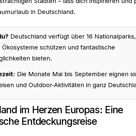
strächtigen Städten – lass dich inspirieren und
aumurlaub in Deutschland.
du?
Deutschland verfügt über 16 Nationalparks,
ge Ökosysteme schützen und fantastische
ichkeiten bieten.
ezeit:
Die Monate Mai bis September eignen si
eisen und Outdoor-Aktivitäten in ganz Deutschl
land im Herzen Europas: Eine
ische Entdeckungsreise