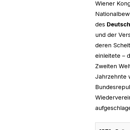
Wiener Kongr
Nationalbew
des
Deutsch
und der Ver
deren Schei
einleitete –
Zweiten Welt
Jahrzehnte
Bundesrepubl
Wiederverein
aufgeschlag