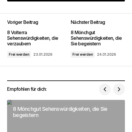
Kommentar hinzufügen
Voriger Beitrag
Nächster Beitrag
Deine E-Mail-Adresse wird nicht
8 Volterra
8 Mönchgut
veröffentlicht.
Erforderliche Felder sind mit
*
Sehenswürdigkeiten, die
Sehenswürdigkeiten, die
markiert
verzaubern
Sie begeistern
Frei werden
23.01.2026
Frei werden
24.01.2026
Kommentar
*
Empfohlen für dich:
Dein Name
*
8 Mönchgut Sehenswürdigkeiten, die Sie
Deine Email Adresse
*
begeistern
Name, E-Mail-Adresse und Website in diesem
Browser für meinen nächsten Kommentar