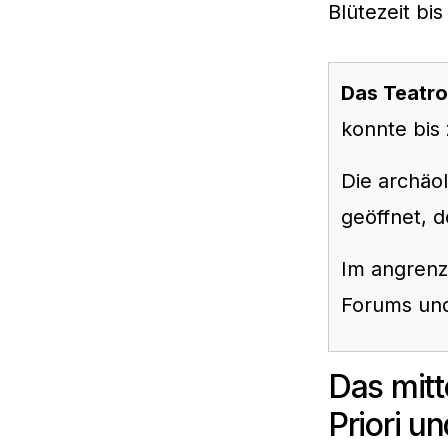
Blütezeit bis 
Das Teatr
konnte bis
Die archäol
geöffnet, d
Im angren
Forums und
Das mitt
Priori u