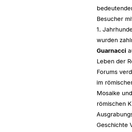
bedeutenden
Besucher mit
1. Jahrhunde
wurden zahlr
Guarnacci
au
Leben der R
Forums verde
im römischen
Mosaike und 
römischen K
Ausgrabungss
Geschichte V