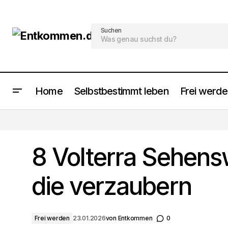
Suchen
Home
Selbstbestimmt leben
Frei werd
8 Kabul Sehenswürdigkeiten, die
beeindrucken
8 Volterra Sehens
die verzaubern
Frei werden
23.01.2026
von
Entkommen
0