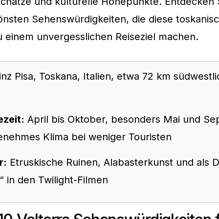
Schätze und kulturelle Höhepunkte. Entdecken 
önsten Sehenswürdigkeiten, die diese toskanis
u einem unvergesslichen Reiseziel machen.
nz Pisa, Toskana, Italien, etwa 72 km südwestl
ezeit:
April bis Oktober, besonders Mai und S
enehmes Klima bei weniger Touristen
r:
Etruskische Ruinen, Alabasterkunst und als D
i“ in den Twilight-Filmen