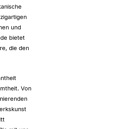
kanische
zigartigen
inen und
de bietet
re, die den
ntheit
hmtheit. Von
inierenden
werkskunst
tt