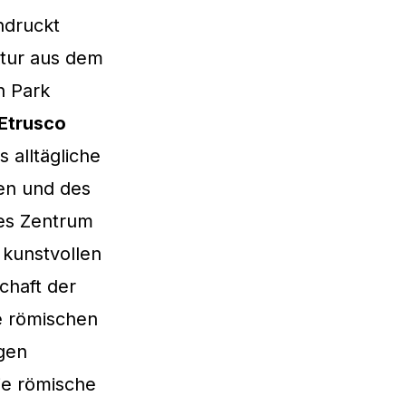
ndruckt
ktur aus dem
n Park
Etrusco
s alltägliche
en und des
ves Zentrum
 kunstvollen
chaft der
e römischen
igen
ie römische