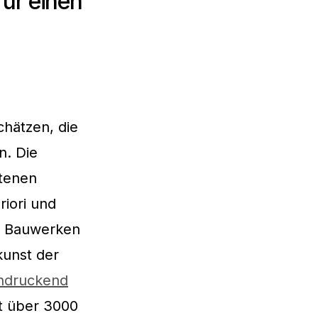
für einen
chätzen, die
n. Die
ltenen
riori und
n Bauwerken
kunst der
indruckend
t über 3000