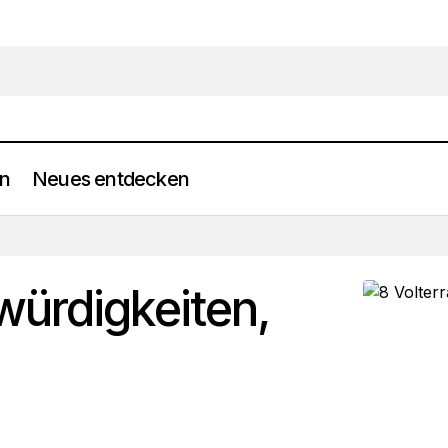
en
Neues entdecken
8 Volterra Sehenswürdigkeiten, die verzaubern
Frei werden
würdigkeiten,