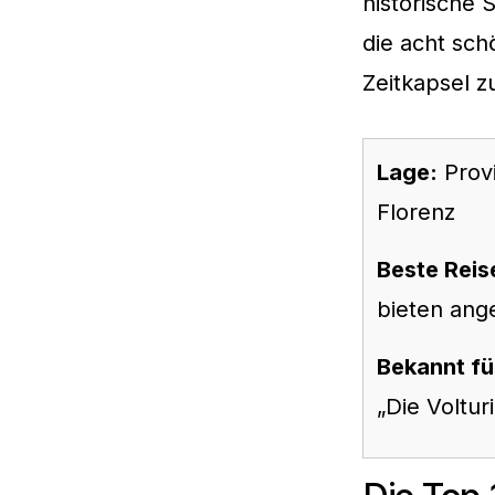
historische 
die acht sch
Zeitkapsel z
Lage:
Provi
Florenz
Beste Reis
bieten ang
Bekannt fü
„Die Voltur