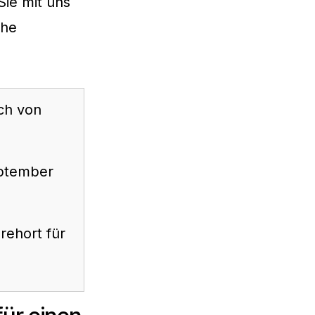
Sie mit uns
che
ich von
eptember
rehort für