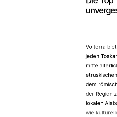
Die Top 
unverge
Volterra bie
jeden Toskan
mittelalterl
etruskischen
dem römisch
der Region z
lokalen Alab
wie kulturel