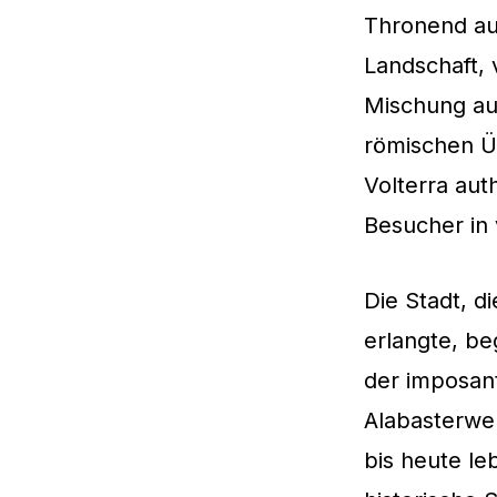
Thronend auf
Landschaft, 
Mischung aus
römischen Üb
Volterra aut
Besucher in 
Die Stadt, di
erlangte, be
der imposan
Alabasterwer
bis heute leb