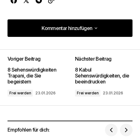
Kommentar hinzufügen
Kommentar hinzufügen
Voriger Beitrag
Nächster Beitrag
Deine E-Mail-Adresse wird nicht
8 Sehenswürdigkeiten
8 Kabul
veröffentlicht.
Erforderliche Felder sind mit
*
Trapani, die Sie
Sehenswürdigkeiten, die
markiert
begeistern
beeindrucken
Frei werden
23.01.2026
Frei werden
23.01.2026
Kommentar
*
Empfohlen für dich:
Dein Name
*