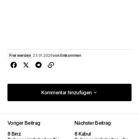
Frei werden
23.01.2026
von
Entkommen
Kommentar hinzufügen
Kommentar hinzufügen
Voriger Beitrag
Nächster Beitrag
Deine E-Mail-Adresse wird nicht
8 Binz
8 Kabul
veröffentlicht.
Erforderliche Felder sind mit
*