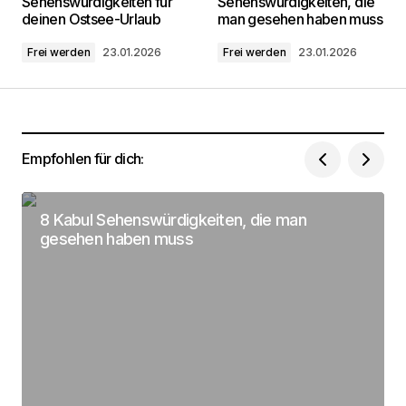
Sehenswürdigkeiten für
Sehenswürdigkeiten, die
markiert
deinen Ostsee-Urlaub
man gesehen haben muss
Frei werden
23.01.2026
Frei werden
23.01.2026
Kommentar
*
Empfohlen für dich:
Dein Name
*
8 Kabul Sehenswürdigkeiten, die man
Deine Email Adresse
*
gesehen haben muss
Name, E-Mail-Adresse und Website in diesem
Browser für meinen nächsten Kommentar
speichern.
Submit Comment