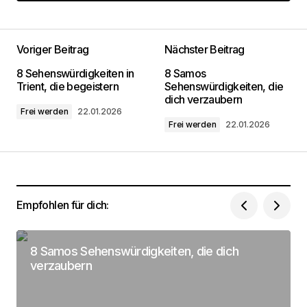
Kommentar hinzufügen
Voriger Beitrag
Nächster Beitrag
Deine E-Mail-Adresse wird nicht
8 Sehenswürdigkeiten in
8 Samos
veröffentlicht.
Erforderliche Felder sind mit
*
Trient, die begeistern
Sehenswürdigkeiten, die
markiert
dich verzaubern
Frei werden
22.01.2026
Frei werden
22.01.2026
Kommentar
*
Empfohlen für dich:
Dein Name
*
8 Samos Sehenswürdigkeiten, die dich
Deine Email Adresse
*
verzaubern
Name, E-Mail-Adresse und Website in diesem
Browser für meinen nächsten Kommentar